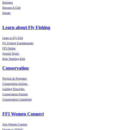
Business
Become A Club
Donate
Learn about Fly Fishing
Learn to Fly Fish
Fly Fishing Fundamentals
FFI Online
Special Topics
Kids Teaching Kids
Conservation
Projects & Programs
Conservation Actions
Guiding Principles
Conservation Partners
Conservation Committee
FFI Women Connect
Join Women Connect
Donate to FFIWC