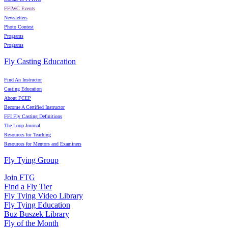
FFIWC Events
Newsletters
Photo Contest
Programs
Programs
Fly Casting Education
Find An Instructor
Casting Education
About FCEP
Become A Certified Instructor
FFI Fly Casting Definitions
The Loop Journal
Resources for Teaching
Resources for Mentors and Examiners
Fly Tying Group
Join FTG
Find a Fly Tier
Fly Tying Video Library
Fly Tying Education
Buz Buszek Library
Fly of the Month