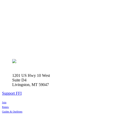
1201 US Hwy 10 West
Suite D4
Livingston, MT 59047
Support FFI
Join
Renew
Guides & Outfitters