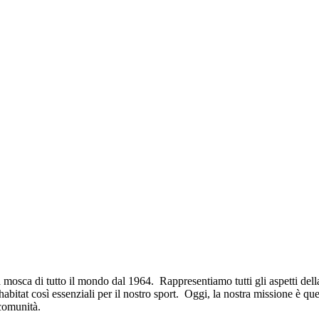
Noi siamo
Tutti i pesci, tutte le acque
 mosca di tutto il mondo dal 1964. Rappresentiamo tutti gli aspetti della
bitat così essenziali per il nostro sport. Oggi, la nostra missione è quella
 comunità.