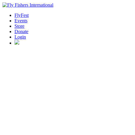
FlyFest
Events
Store
Donate
Login