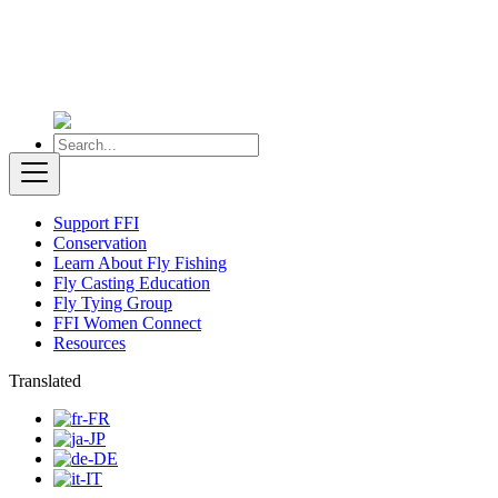
Support FFI
Conservation
Learn About Fly Fishing
Fly Casting Education
Fly Tying Group
FFI Women Connect
Resources
Translated