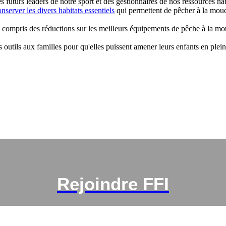
s futurs leaders de notre sport et des gestionnaires de nos ressources nat
nserver les divers habitats essentiels
qui permettent de pêcher à la mouc
 y compris des réductions sur les meilleurs équipements de pêche à la mo
outils aux familles pour qu'elles puissent amener leurs enfants en plein
Rejoindre FFI