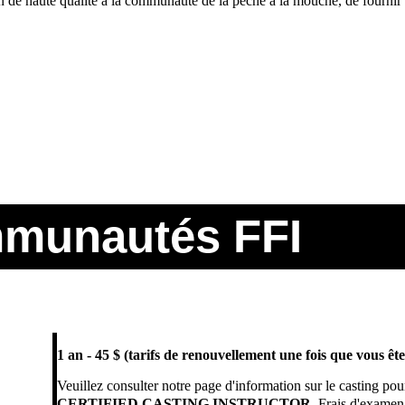
 de haute qualité à la communauté de la pêche à la mouche, de fournir de
mmunautés FFI
1 an - 45 $ (tarifs de renouvellement une fois que vous ê
Veuillez consulter notre page d'information sur le casting pou
CERTIFIED CASTING INSTRUCTOR
. Frais d'examen