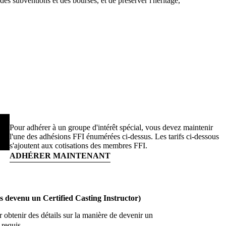
s subventions et des bourses, et de préserver l'héritage,
Pour adhérer à un groupe d'intérêt spécial, vous devez maintenir
l'une des adhésions FFI énumérées ci-dessus. Les tarifs ci-dessous
s'ajoutent aux cotisations des membres FFI.
ADHÉRER MAINTENANT
tes devenu un Certified Casting Instructor)
r obtenir des détails sur la manière de devenir un
 requis.