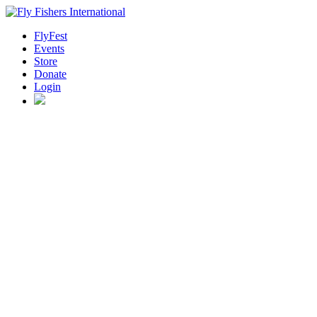
FlyFest
Events
Store
Donate
Login