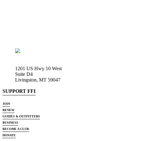
1201 US Hwy 10 West
Suite D4
Livingston, MT 59047
SUPPORT FFI
JOIN
RENEW
GUIDES & OUTFITTERS
BUSINESS
BECOME A CLUB
DONATE