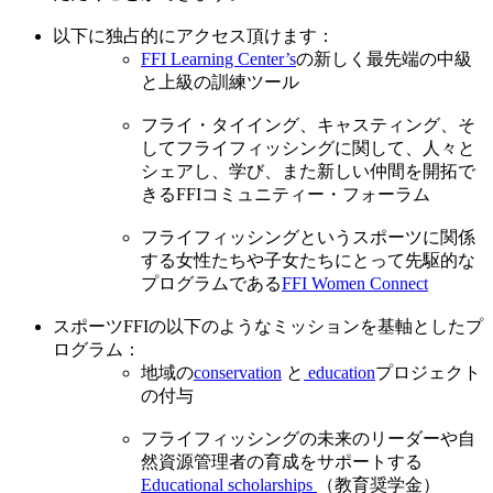
以下に独占的にアクセス頂けます：
FFI Learning Center’s
の新しく最先端の中級
と上級の訓練ツール
フライ・タイイング、キャスティング、そ
してフライフィッシングに関して、人々と
シェアし、学び、また新しい仲間を開拓で
きるFFIコミュニティー・フォーラム
フライフィッシングというスポーツに関係
する女性たちや子女たちにとって先駆的な
プログラムである
FFI Women Connect
スポーツFFIの以下のようなミッションを基軸としたプ
ログラム：
地域の
conservation
と
education
プロジェクト
の付与
フライフィッシングの未来のリーダーや自
然資源管理者の育成をサポートする
Educational scholarships
（教育奨学金）